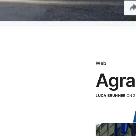
Web
Agra
LUCA BRUNNER
ON 2