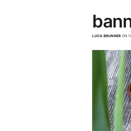
bann
LUCA BRUNNER
ON 10
Kontakt
Karriere
AGB
Impressum
Datenschutz