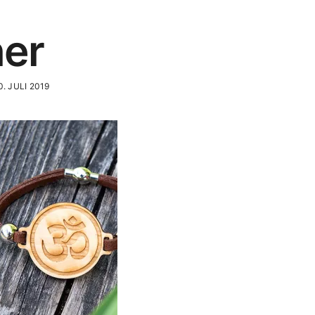
er
. JULI 2019
Content Produktion
E-Mail:
media@wearelions.age
Weitschön 60
A-6250 Kundl / Tirol