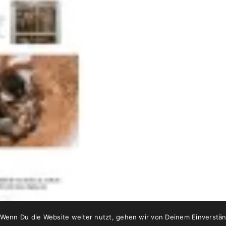
Content Produktion
E-Mail:
media@wearelions.age
Weitschön 60
A-6250 Kundl / Tirol
 Wenn Du die Website weiter nutzt, gehen wir von Deinem Einverstän