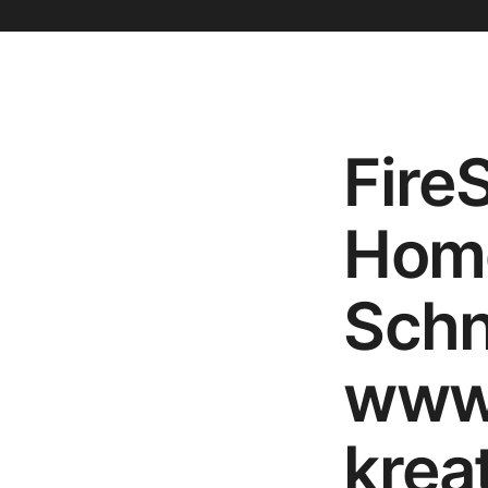
Fire
Home
Schn
www
kreat