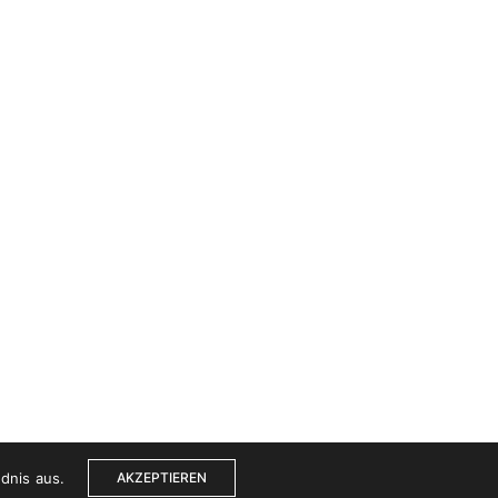
Medien & Marketing
ncy
Telefon:
+43 6602727667
E-Mail:
media@wearelions.agency
A-6300 Wörgl / Tirol
© by wearelions OG
dnis aus.
AKZEPTIEREN