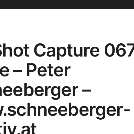
Shot Capture 067
 – Peter
eeberger –
.schneeberger-
iv.at