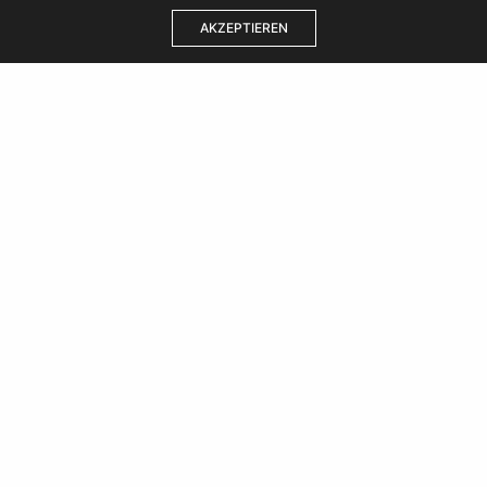
AKZEPTIEREN
Kontakt
Karriere
AGB
Impressum
Datenschutz
Content Produktion
E-Mail:
media@wearelions.agency