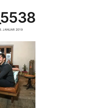
_5538
3. JANUAR 2019
Content Produktion
E-Mail:
media@wearelions.age
Weitschön 60
A-6250 Kundl / Tirol